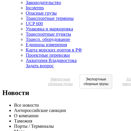
Законодательство
Incoterms
Опасные грузы
Транспортные термины
UCP 600
Упаковка и маркировка
Транспортные пункты
Трансп. оборудование
Единицы измерения
Карта морских портов в РФ
Проектные перевозки
Акватория Владивостока
Задать вопрос
Импортные
Экспортные
Ус
Экспортные сборные грузы
сборные грузы
сборные грузы
импо
Новости
Доставка российских грузов по всему миру
Все новости
Организация таможенного оформления для экспортеров
Антироссийские санкции
О компании
Регулярные отгрузки экспортных сборных контейнеров
Таможня
из порта Владивосток
Порты / Терминалы