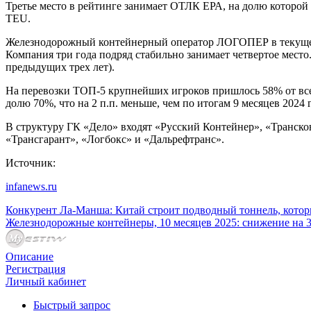
Третье место в рейтинге занимает ОТЛК ЕРА, на долю которой 
TEU.
Железнодорожный контейнерный оператор ЛОГОПЕР в текущем го
Компания три года подряд стабильно занимает четвертое место
предыдущих трех лет).
На перевозки ТОП-5 крупнейших игроков пришлось 58% от все
долю 70%, что на 2 п.п. меньше, чем по итогам 9 месяцев 2024 
В структуру ГК «Дело» входят «Русский Контейнер», «Транско
«Трансгарант», «Логбокс» и «Дальрефтранс».
Источник:
infanews.ru
Конкурент Ла-Манша: Китай строит подводный тоннель, котор
Железнодорожные контейнеры, 10 месяцев 2025: снижение на 
Описание
Регистрация
Личный кабинет
Быстрый запрос