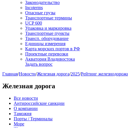
Законодательство
Incoterms
Опасные грузы
Транспортные термины
UCP 600
Упаковка и маркировка
Транспортные пункты
Трансп. оборудование
Единицы измерения
Карта морских портов в РФ
Проектные перевозки
Акватория Владивостока
Задать вопрос
Главная
/
Новости
/
Железная дорога
/
2025
/
Рейтинг железнодорожн
Железная дорога
Все новости
Антироссийские санкции
О компании
Таможня
Порты / Терминалы
Море