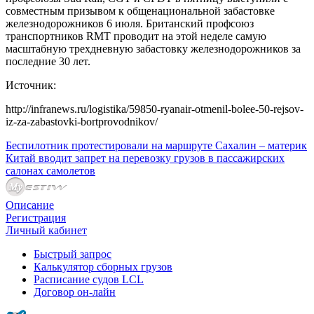
совместным призывом к общенациональной забастовке
железнодорожников 6 июля. Британский профсоюз
транспортников RMT проводит на этой неделе самую
масштабную трехдневную забастовку железнодорожников за
последние 30 лет.
Источник:
http://infranews.ru/logistika/59850-ryanair-otmenil-bolee-50-rejsov-
iz-za-zabastovki-bortprovodnikov/
Беспилотник протестировали на маршруте Сахалин – материк
Китай вводит запрет на перевозку грузов в пассажирских
салонах самолетов
Описание
Регистрация
Личный кабинет
Быстрый запрос
Калькулятор сборных грузов
Расписание судов LCL
Договор он-лайн