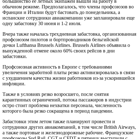
большинство ее летных экипажей вышли на работу в
обычном режиме. Предполагалось, что члены профсоюзов во
Франции и Италии будут бастовать до понедельника, а
испанские сотрудники авиакомпании уже запланировали еще
одну забастовку 30 июня и 1-2 июля.
Вчера также началась трехдневная забастовка, организованная
профсоюзом пилотов и бортпроводников бельгийской
дочки Lufthansa Brussels Airlines. Brussels Airlines объявила о
вынужденной отмене около 60% своих рейсов в дни
забастовки.
Профсоюзная активность в Европе с требованиями
увеличения заработной платы резко активизировалась в связи
с ухудшением качества жизни работников из-за ускорившейся
инфляции.
Также в условиях резко возросшего, после снятия
карантинных ограничений, потока пассажиров в индустрии
остро стоит проблема нехватки персонала, численность
которого была резко сокращена в период пандемии.
Забастовки этим летом также планируют провести и
сотрудники других авиакомпаний, в том числе British Airways,
а также портовые и железнодорожные рабочие. Французские
профсоюзы Sud Rail, CGT и CFDT в пятницу выступили с