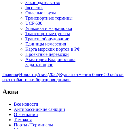
Законодательство
Incoterms
Опасные грузы
Транспортные термины
UCP 600
Упаковка и маркировка
Транспортные пункты
Трансп. оборудование
Единицы измерения
Карта морских портов в РФ
Проектные перевозки
Акватория Владивостока
Задать вопрос
Главная
/
Новости
/
Авиа
/
2022
/
Ryanair отменил более 50 рейсов
из-за забастовки бортпроводников
Авиа
Все новости
Антироссийские санкции
О компании
Таможня
Порты / Терминалы