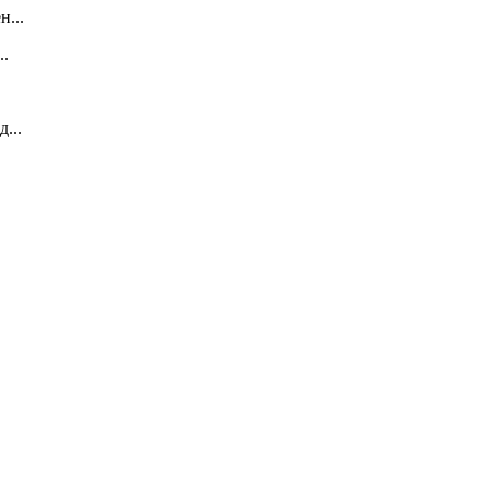
...
..
...