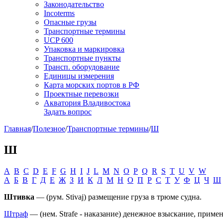
Законодательство
Incoterms
Опасные грузы
Транспортные термины
UCP 600
Упаковка и маркировка
Транспортные пункты
Трансп. оборудование
Единицы измерения
Карта морских портов в РФ
Проектные перевозки
Акватория Владивостока
Задать вопрос
Главная
/
Полезное
/
Транспортные термины
/
Ш
Ш
A
B
C
D
E
F
G
H
I
J
L
M
N
O
P
Q
R
S
T
U
V
W
А
Б
В
Г
Д
Е
Ж
З
И
К
Л
М
Н
О
П
Р
С
Т
У
Ф
Ц
Ч
Ш
Штивка
— (рум. Stivaj) размещение груза в трюме судна.
Штраф
— (нем. Strafe - наказание) денежное взыскание, применя