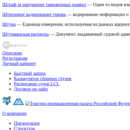
Штраф за нарушение таможенных правил
— Один из видов взы
Штриховое кодирование товара
— кодирование информации о п
Штука
— Единица измерения, используемая на рынках ядерного
Штурманская расписка
— Документ, выдаваемый судовой aдми
Описание
Регистрация
Личный кабинет
Быстрый запрос
Калькулятор сборных грузов
Расписание судов LCL
Договор он-лайн
О компании
Презентация
Структура