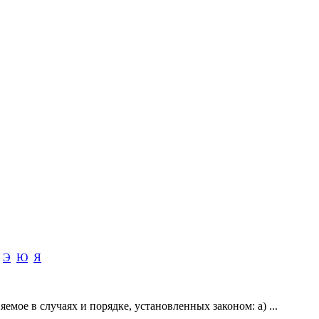
Э
Ю
Я
емое в случаях и порядке, установленных законом: а) ...