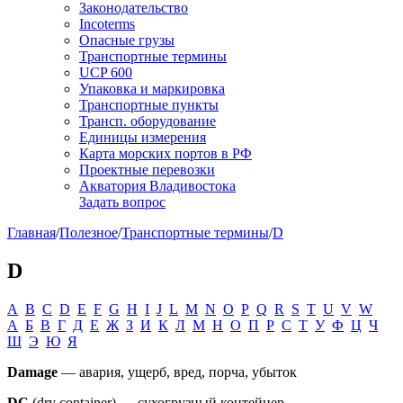
Законодательство
Incoterms
Опасные грузы
Транспортные термины
UCP 600
Упаковка и маркировка
Транспортные пункты
Трансп. оборудование
Единицы измерения
Карта морских портов в РФ
Проектные перевозки
Акватория Владивостока
Задать вопрос
Главная
/
Полезное
/
Транспортные термины
/
D
D
A
B
C
D
E
F
G
H
I
J
L
M
N
O
P
Q
R
S
T
U
V
W
А
Б
В
Г
Д
Е
Ж
З
И
К
Л
М
Н
О
П
Р
С
Т
У
Ф
Ц
Ч
Ш
Э
Ю
Я
Damage
— авария, ущерб, вред, порча, убыток
DC
(dry container) — сухогрузный контейнер