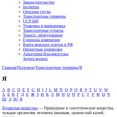
Законодательство
Incoterms
Опасные грузы
Транспортные термины
UCP 600
Упаковка и маркировка
Транспортные пункты
Трансп. оборудование
Единицы измерения
Карта морских портов в РФ
Проектные перевозки
Акватория Владивостока
Задать вопрос
Главная
/
Полезное
/
Транспортные термины
/
Я
Я
A
B
C
D
E
F
G
H
I
J
L
M
N
O
P
Q
R
S
T
U
V
W
А
Б
В
Г
Д
Е
Ж
З
И
К
Л
М
Н
О
П
Р
С
Т
У
Ф
Ц
Ч
Ш
Э
Ю
Я
Ядовитые вещества
— Природные и синтетические вещества,
чуждые организму человека (мышьяк, цианистый калий,