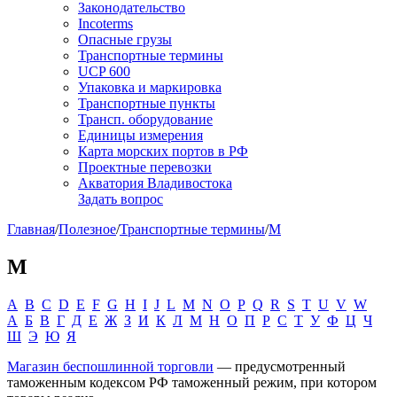
Законодательство
Incoterms
Опасные грузы
Транспортные термины
UCP 600
Упаковка и маркировка
Транспортные пункты
Трансп. оборудование
Единицы измерения
Карта морских портов в РФ
Проектные перевозки
Акватория Владивостока
Задать вопрос
Главная
/
Полезное
/
Транспортные термины
/
М
М
A
B
C
D
E
F
G
H
I
J
L
M
N
O
P
Q
R
S
T
U
V
W
А
Б
В
Г
Д
Е
Ж
З
И
К
Л
М
Н
О
П
Р
С
Т
У
Ф
Ц
Ч
Ш
Э
Ю
Я
Магазин беспошлинной торговли
— предусмотренный
таможенным кодексом РФ таможенный режим, при котором