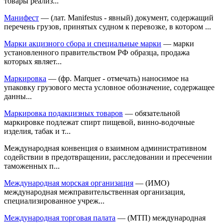
товары реализ...
Манифест
— (лат. Manifestus - явный) документ, содержащий
перечень грузов, принятых судном к перевозке, в котором ...
Марки акцизного сбора и специальные марки
— марки
установленного правительством РФ образца, продажа
которых являет...
Маркировка
— (фр. Marquer - отмечать) наносимое на
упаковку грузового места условное обозначение, содержащее
данны...
Маркировка подакцизных товаров
— обязательной
маркировке подлежат спирт пищевой, винно-водочные
изделия, табак и т...
Международная конвенция о взаимном административном
содействии в предотвращении, расследовании и пресечении
таможенных п...
Международная морская организация
— (ИМО)
международная межправительственная организация,
специализированное учреж...
Международная торговая палата
— (МТП) международная