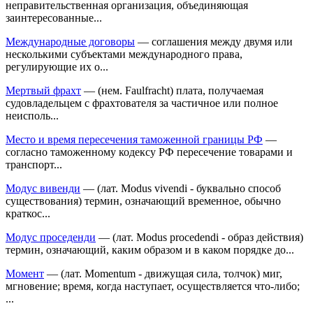
неправительственная организация, объединяющая
заинтересованные...
Международные договоры
— соглашения между двумя или
несколькими субъектами международного права,
регулирующие их о...
Мертвый фрахт
— (нем. Faulfracht) плата, получаемая
судовладельцем с фрахтователя за частичное или полное
неисполь...
Место и время пересечения таможенной границы РФ
—
согласно таможенному кодексу РФ пересечение товарами и
транспорт...
Модус вивенди
— (лат. Modus vivendi - буквально способ
существования) термин, означающий временное, обычно
краткос...
Модус проседенди
— (лат. Modus procedendi - образ действия)
термин, означающий, каким образом и в каком порядке до...
Момент
— (лат. Momentum - движущая сила, толчок) миг,
мгновение; время, когда наступает, осуществляется что-либо;
...