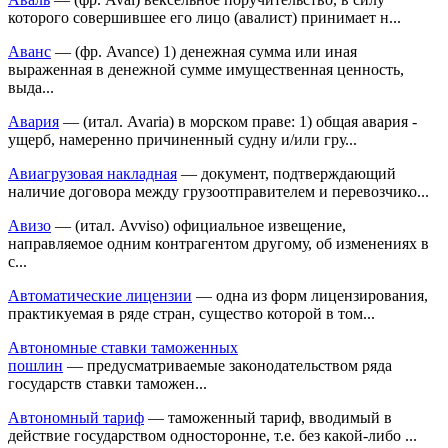
которого совершившее его лицо (авалист) принимает н...
Аванс
— (фр. Avance) 1) денежная сумма или иная
выраженная в денежной сумме имущественная ценность,
выда...
Авария
— (итал. Avaria) в морском праве: 1) общая авария -
ущерб, намеренно причиненный судну и/или гру...
Авиагрузовая накладная
— документ, подтверждающий
наличие договора между грузоотправителем и перевозчико...
Авизо
— (итал. Avviso) официальное извещение,
направляемое одним контрагентом другому, об изменениях в
с...
Автоматические лицензии
— одна из форм лицензирования,
практикуемая в ряде стран, существо которой в том...
Автономные ставки таможенных
пошлин
— предусматриваемые законодательством ряда
государств ставки таможен...
Автономный тариф
— таможенный тариф, вводимый в
действие государством односторонне, т.е. без какой-либо ...