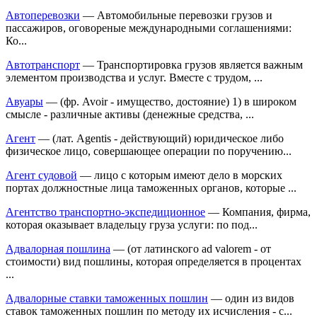
Автоперевозки
— Автомобильные перевозки грузов и
пассажиров, оговореные международными соглашениями:
Ко...
Автотранспорт
— Транспортировка грузов является важным
элементом производства и услуг. Вместе с трудом, ...
Авуары
— (фр. Avoir - имущество, достояние) 1) в широком
смысле - различные активы (денежные средства, ...
Агент
— (лат. Agentis - действующий) юридическое либо
физическое лицо, совершающее операции по поручению...
Агент судовой
— лицо с которым имеют дело в морских
портах должностные лица таможенных органов, которые ...
Агентство транспортно-экспедиционное
— Компания, фирма,
которая оказывает владельцу груза услуги: по под...
Адвалорная пошлина
— (от латинского ad valorem - от
стоимости) вид пошлины, которая определяется в процентах
...
Адвалорные ставки таможенных пошлин
— один из видов
ставок таможенных пошлин по методу их исчисления - с...