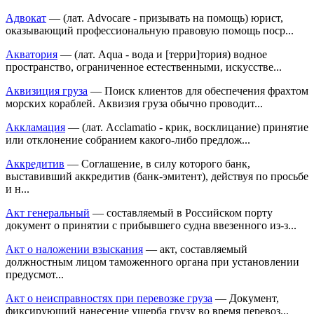
Адвокат
— (лат. Advocare - призывать на помощь) юрист,
оказывающий профессиональную правовую помощь поср...
Акватория
— (лат. Aqua - вода и [терри]тория) водное
пространство, ограниченное естественными, искусстве...
Аквизиция груза
— Поиск клиентов для обеспечения фрахтом
морских кораблей. Аквизия груза обычно проводит...
Аккламация
— (лат. Acclamatio - крик, восклицание) принятие
или отклонение собранием какого-либо предлож...
Аккредитив
— Соглашение, в силу которого банк,
выставивший аккредитив (банк-эмитент), действуя по просьбе
и н...
Акт генеральный
— составляемый в Российском порту
документ о принятии с прибывшего судна ввезенного из-з...
Акт о наложении взыскания
— акт, составляемый
должностным лицом таможенного органа при установлении
предусмот...
Акт о неисправностях при перевозке груза
— Документ,
фиксирующий нанесение ущерба грузу во время перевоз...