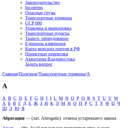
Законодательство
Incoterms
Опасные грузы
Транспортные термины
UCP 600
Упаковка и маркировка
Транспортные пункты
Трансп. оборудование
Единицы измерения
Карта морских портов в РФ
Проектные перевозки
Акватория Владивостока
Задать вопрос
Главная
/
Полезное
/
Транспортные термины
/
А
А
A
B
C
D
E
F
G
H
I
J
L
M
N
O
P
Q
R
S
T
U
V
W
А
Б
В
Г
Д
Е
Ж
З
И
К
Л
М
Н
О
П
Р
С
Т
У
Ф
Ц
Ч
Ш
Э
Ю
Я
Аброгация
— (лат. Ahrogatio) отмена устаревшего закона
Аваль
— (фр. Aval) вексельное поручительство, в силу