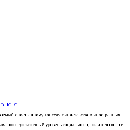
Э
Ю
Я
даваемый иностранному консулу министерством иностранных...
вающее достаточный уровень социального, политического и ...