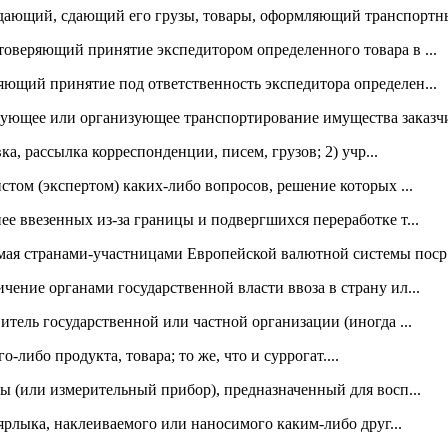
ающий, сдающий его грузы, товары, оформляющий транспортны
оверяющий принятие экспедитором определенного товара в ...
ющий принятие под ответственность экспедитора определен...
ющее или организующее транспортирование имущества заказчи
вка, рассылка корреспонденции, писем, грузов; 2) учр...
стом (экспертом) каких-либо вопросов, решение которых ...
е ввезенных из-за границы и подвергшихся переработке т...
ая странами-участницами Европейской валютной системы поср.
чение органами государственной власти ввоза в страну ил...
итель государственной или частной организации (иногда ...
-либо продукта, товара; то же, что и суррогат....
ры (или измерительный прибор), предназначенный для восп...
 ярлыка, наклеиваемого или наносимого каким-либо друг...