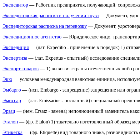
Экспедитор
— Работник предприятия, получающий, сопровожд
Экспедиторская расписка в получении груза
— Документ, удост
Экспедиторская расписка на перевозку
— Документ, удостоверя
Экспедиционное агентство
— Юридическое лицо, транспортиру
Экспедиция
— (лат. Expeditio - приведение в порядок) 1) отпра
Экспертиза
— (лат. Expertus - опытный) исследование специали
Экспорт товаров
— 1) вывоз из страны отечественных либо ране
Экю
— условная международная валютная единица, используем
Эмбарго
— (исп. Embargo - запрещение) запрещение или ограни
Эмиссар
— (лат. Emissarius - посланный) специальный представ
Эрзац
— (нем. Ersatz - замена) неполноценный заменитель какого
Эталон
— (фр. Etalon) 1) тщательно изготовленный образец ме
Этикетка
— (фр. Etiquette) вид товарного знака, разновидность