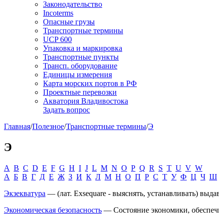
Законодательство
Incoterms
Опасные грузы
Транспортные термины
UCP 600
Упаковка и маркировка
Транспортные пункты
Трансп. оборудование
Единицы измерения
Карта морских портов в РФ
Проектные перевозки
Акватория Владивостока
Задать вопрос
Главная
/
Полезное
/
Транспортные термины
/
Э
Э
A
B
C
D
E
F
G
H
I
J
L
M
N
O
P
Q
R
S
T
U
V
W
А
Б
В
Г
Д
Е
Ж
З
И
К
Л
М
Н
О
П
Р
С
Т
У
Ф
Ц
Ч
Ш
Экзекватура
— (лат. Exsequare - выяснять, устанавливать) вы
Экономическая безопасность
— Состояние экономики, обеспечи