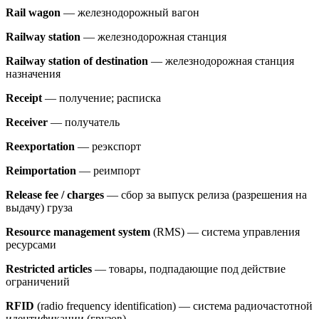
Rail wagon
— железнодорожный вагон
Railway station
— железнодорожная станция
Railway station of destination
— железнодорожная станция
назначения
Receipt
— получение; расписка
Receiver
— получатель
Reexportation
— реэкспорт
Reimportation
— реимпорт
Release fee / charges
— сбор за выпуск релиза (разрешения на
выдачу) груза
Resource management system
(RMS) — система управления
ресурсами
Restricted articles
— товары, подпадающие под действие
ограничений
RFID
(radio frequency identification) — система радиочастотной
идентификации (грузов)