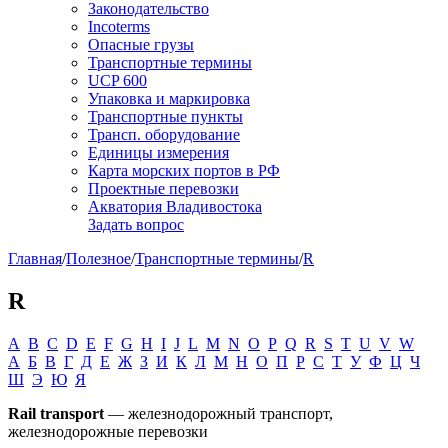
Законодательство
Incoterms
Опасные грузы
Транспортные термины
UCP 600
Упаковка и маркировка
Транспортные пункты
Трансп. оборудование
Единицы измерения
Карта морских портов в РФ
Проектные перевозки
Акватория Владивостока
Задать вопрос
Главная
/
Полезное
/
Транспортные термины
/
R
R
A
B
C
D
E
F
G
H
I
J
L
M
N
O
P
Q
R
S
T
U
V
W
А
Б
В
Г
Д
Е
Ж
З
И
К
Л
М
Н
О
П
Р
С
Т
У
Ф
Ц
Ч
Ш
Э
Ю
Я
Rail transport
— железнодорожный транспорт,
железнодорожные перевозки