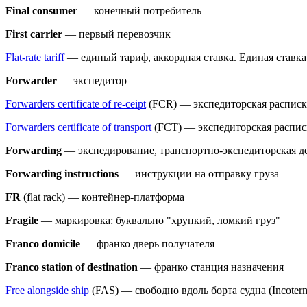
Final consumer
— конечный потребитель
First carrier
— первый перевозчик
Flat-rate tariff
— единый тариф, аккордная ставка. Единая ставка
Forwarder
— экспедитор
Forwarders certificate of re-ceipt
(FCR) — экспедиторская расписка
Forwarders certificate of transport
(FCT) — экспедиторская расписк
Forwarding
— экспедирование, транспортно-экспедиторская д
Forwarding instructions
— инструкции на отправку груза
FR
(flat rack) — контейнер-платформа
Fragile
— маркировка: буквально "хрупкий, ломкий груз"
Franco domicile
— франко дверь получателя
Franco station of destination
— франко станция назначения
Free alongside ship
(FAS) — свободно вдоль борта судна (Incoterm