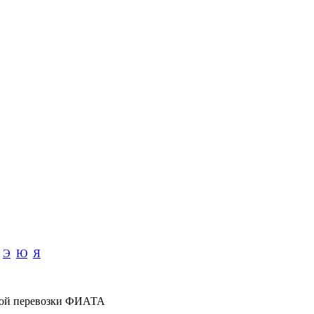
Э
Ю
Я
ной перевозки ФИАТА