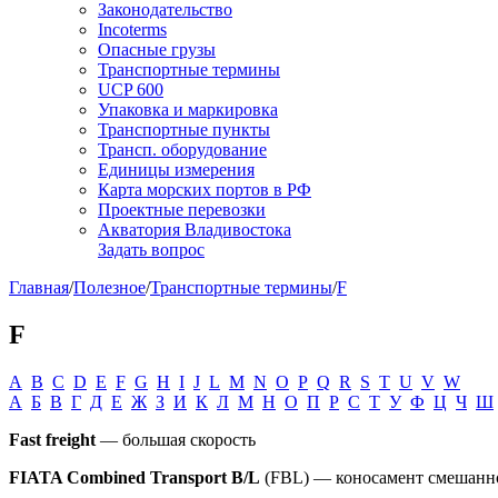
Законодательство
Incoterms
Опасные грузы
Транспортные термины
UCP 600
Упаковка и маркировка
Транспортные пункты
Трансп. оборудование
Единицы измерения
Карта морских портов в РФ
Проектные перевозки
Акватория Владивостока
Задать вопрос
Главная
/
Полезное
/
Транспортные термины
/
F
F
A
B
C
D
E
F
G
H
I
J
L
M
N
O
P
Q
R
S
T
U
V
W
А
Б
В
Г
Д
Е
Ж
З
И
К
Л
М
Н
О
П
Р
С
Т
У
Ф
Ц
Ч
Ш
Fast freight
— большая скорость
FIATA Combined Transport B/L
(FBL) — коносамент смешан