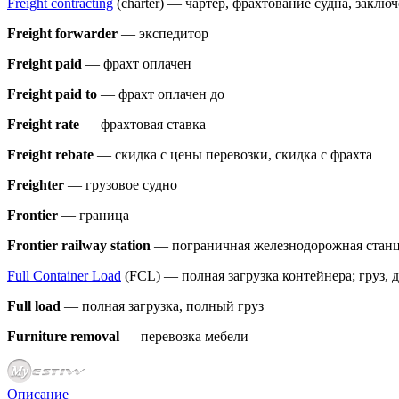
Freight contracting
(charter) — чартер, фрахтование судна, заклю
Freight forwarder
— экспедитор
Freight paid
— фрахт оплачен
Freight paid to
— фрахт оплачен до
Freight rate
— фрахтовая ставка
Freight rebate
— скидка с цены перевозки, скидка с фрахта
Freighter
— грузовое судно
Frontier
— граница
Frontier railway station
— пограничная железнодорожная стан
Full Container Load
(FCL) — полная загрузка контейнера; груз, д
Full load
— полная загрузка, полный груз
Furniture removal
— перевозка мебели
Описание