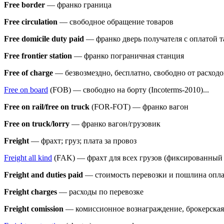
Free border
— франко граница
Free circulation
— свободное обращение товаров
Free domicile duty paid
— франко дверь получателя с оплатой
Free frontier station
— франко пограничная станция
Free of charge
— безвозмездно, бесплатно, свободно от расходо
Free on board
(FOB) — свободно на борту (Incoterms-2010)...
Free on rail/free on truck
(FOR-FOT) — франко вагон
Free on truck/lorry
— франко вагон/грузовик
Freight
— фрахт; груз; плата за провоз
Freight all kind
(FAK) — фрахт для всех грузов (фиксированный 
Freight and duties paid
— стоимость перевозки и пошлина опл
Freight charges
— расходы по перевозке
Freight comission
— комиссионное вознаграждение, брокерская