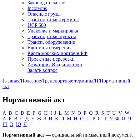
Законодательство
Incoterms
Опасные грузы
Транспортные термины
UCP 600
Упаковка и маркировка
Транспортные пункты
Трансп. оборудование
Единицы измерения
Карта морских портов в РФ
Проектные перевозки
Акватория Владивостока
Задать вопрос
Главная
/
Полезное
/
Транспортные термины
/
Н
/
Нормативный
акт
Нормативный акт
A
B
C
D
E
F
G
H
I
J
L
M
N
O
P
Q
R
S
T
U
V
W
А
Б
В
Г
Д
Е
Ж
З
И
К
Л
М
Н
О
П
Р
С
Т
У
Ф
Ц
Ч
Ш
Э
Ю
Я
Нормативный акт
— официальный письменный документ,