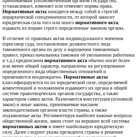
принимаемый уполномоченным органом государства;
устанавливает, изменяет или отменяет нормы права.
Нормативные акты
находятся между собой в строгой
иерархической соподчиненности, от которой зависит
юридическая сила того или иного
нормативного акта
;
издавать их вправе строго определенные законом органы.
В отличие от правовых актов индивидуального значения
(приговор суда, постановление должностного лица
таможенного органа по делу о нарушении таможенных
правил, приказ начальника таможни об увольнении работника
и т.д.) предписания
нормативного акта
обычно носят более
или менее общий характер, направлены на регулирование
определенного вида общественных отношений и
применяются неоднократно.
Нормативные акты
классифицируются по их юридической силе, определяемой
компетенцией и положением издавшего их органа в общей
системе правотворческих органов государства, а также
характером самих актов. Различаются конституция (основной
закон) и иные законы, принимаемые высшим
законодательным органом власти страны, а также
подзаконные акты. Регламентируя наиболее важные вопросы
общественной жизни, закон стоит на вершине всей системы
нормативных актов
и имеет наибольшую юридическую
силу. Далее следуют указы президента страны и решения