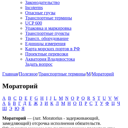
Законодательство
Incoterms
Опасные грузы
Транспортные термины
UCP 600
Упаковка и маркировка
Транспортные пункты
Трансп. оборудование
Единицы измерения
Карта морских портов в РФ
Проектные перевозки
Акватория Владивостока
Задать вопрос
Главная
/
Полезное
/
Транспортные термины
/
М
/
Мораторий
Мораторий
A
B
C
D
E
F
G
H
I
J
L
M
N
O
P
Q
R
S
T
U
V
W
А
Б
В
Г
Д
Е
Ж
З
И
К
Л
М
Н
О
П
Р
С
Т
У
Ф
Ц
Ч
Ш
Э
Ю
Я
Мораторий
— (лат. Moratorius - задерживающий,
замедляющий) отсрочка исполнения обязательств.