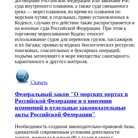
договорами Российской Федерации или законами РФ;
суда внутреннего плавания, а также суда смешанного
(река — море) плавания, во время их плавания по
морским путям; в отдельных, прямо установленных в
Кодексе, случаях его действие также распространяется и
на военные суда Российской Федерации. При этом к
торговому мореплаванию Кодекс относит
использование судов для перевозок грузов, пассажиров
и их багажа; промысла водных биологических ресурсов;
поисковых, спасательных и буксирных операций;
подъема затонувшего в море имущества; санитарного,
карантинного и другого контроля.
Скачать
Федеральный закон "О морских портах в
Российской Федерации и о внесении
изменений в отдельные законодательные
акты Российской Федерации"
Необходимость создания законодательно-правовой базы,
адекватной современным условиям деятельности
портов, возникла в начале 90-х годов в связи с