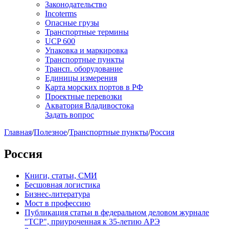
Законодательство
Incoterms
Опасные грузы
Транспортные термины
UCP 600
Упаковка и маркировка
Транспортные пункты
Трансп. оборудование
Единицы измерения
Карта морских портов в РФ
Проектные перевозки
Акватория Владивостока
Задать вопрос
Главная
/
Полезное
/
Транспортные пункты
/
Россия
Россия
Книги, статьи, СМИ
Бесшовная логистика
Бизнес-литература
Мост в профессию
Публикация статьи в федеральном деловом журнале
"ТСР", приуроченная к 35-летию АРЭ