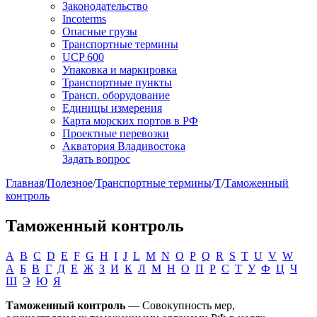
Законодательство
Incoterms
Опасные грузы
Транспортные термины
UCP 600
Упаковка и маркировка
Транспортные пункты
Трансп. оборудование
Единицы измерения
Карта морских портов в РФ
Проектные перевозки
Акватория Владивостока
Задать вопрос
Главная
/
Полезное
/
Транспортные термины
/
Т
/
Таможенный
контроль
Таможенный контроль
A
B
C
D
E
F
G
H
I
J
L
M
N
O
P
Q
R
S
T
U
V
W
А
Б
В
Г
Д
Е
Ж
З
И
К
Л
М
Н
О
П
Р
С
Т
У
Ф
Ц
Ч
Ш
Э
Ю
Я
Таможенный контроль
— Совокупность мер,