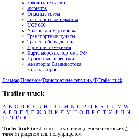
Законодательство
Incoterms
Опасные грузы
Транспортные термины
UCP 600
Упаковка и маркировка
Транспортные пункты
Трансп. оборудование
Единицы измерения
Карта морских портов в РФ
Проектные перевозки
Акватория Владивостока
Задать вопрос
Главная
/
Полезное
/
Транспортные термины
/
T
/
Trailer truck
Trailer truck
A
B
C
D
E
F
G
H
I
J
L
M
N
O
P
Q
R
S
T
U
V
W
А
Б
В
Г
Д
Е
Ж
З
И
К
Л
М
Н
О
П
Р
С
Т
У
Ф
Ц
Ч
Ш
Э
Ю
Я
Trailer truck
(road train) — автопоезд (грузовой автопоезд),
тягач с прицепом или полуприцепом