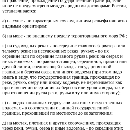
исправление) прохождение государственной границы, если
иное не предусмотрено международными договорами России,
устанавливается:
а) на суше - по характерным точкам, линиям рельефа или ясно
видимым ориентирам;
б) на море - по внешнему пределу территориального моря РФ;
в) на судоходных реках - по середине главного фарватера или
тальвегу реки; на несудоходных реках, ручьях - по их
середине или по середине главного рукава реки; на озерах и
иных водоемах - по равноотстоящей, серединной, прямой или
другой линии, соединяющей выходы государственной
границы к берегам озера или иного водоема (при этом надо
иметь в виду, что государственная граница, проходящая по
реке, ручью, озеру или иному водоему, не перемещается как
при изменении очертания их берегов или уровня воды, так и
при отклонении русла реки, ручья в ту или иную сторону);
г) на водохранилищах гидроузлов или иных искусственных
водоемах - в соответствии с линией государственной
границы, проходившей по местности до ее затопления;
д) на мостах, плотинах и других сооружениях, проходящих
через реки, ручьи, озера и иные водоемы, - по середине этих