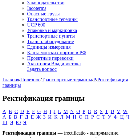
Законодательство
Incoterms
Опасные грузы
Транспортные термины
UCP 600
Упаковка и маркировка
Транспортные пункты
Трансп. оборудование
Единицы измерения
Карта морских портов в РФ
Проектные перевозки
Акватория Владивостока
Задать вопрос
Главная
/
Полезное
/
Транспортные термины
/
Р
/
Ректификация
границы
Ректификация границы
A
B
C
D
E
F
G
H
I
J
L
M
N
O
P
Q
R
S
T
U
V
W
А
Б
В
Г
Д
Е
Ж
З
И
К
Л
М
Н
О
П
Р
С
Т
У
Ф
Ц
Ч
Ш
Э
Ю
Я
Ректификация границы
— (rectificatio - выпрямление,