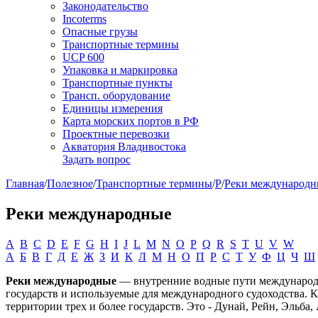
Законодательство
Incoterms
Опасные грузы
Транспортные термины
UCP 600
Упаковка и маркировка
Транспортные пункты
Трансп. оборудование
Единицы измерения
Карта морских портов в РФ
Проектные перевозки
Акватория Владивостока
Задать вопрос
Главная
/
Полезное
/
Транспортные термины
/
Р
/
Реки международн
Реки международные
A
B
C
D
E
F
G
H
I
J
L
M
N
O
P
Q
R
S
T
U
V
W
А
Б
В
Г
Д
Е
Ж
З
И
К
Л
М
Н
О
П
Р
С
Т
У
Ф
Ц
Ч
Ш
Реки международные
— внутренние водные пути международно
государств и используемые для международного судоходства. 
территории трех и более государств. Это - Дунай, Рейн, Эльба, 