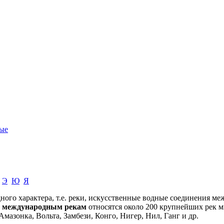
ые
Э
Ю
Я
го характера, т.е. реки, искусственные водные соединения меж
К
международным рекам
относятся около 200 крупнейших рек ми
Амазонка, Вольта, Замбези, Конго, Нигер, Нил, Ганг и др.