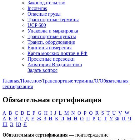
Законодательство
Incoterms
Опасные грузы
Транспортные термины
UCP 600
Упаковка и маркировка
Транспортные пункты
Трансп. оборудование
Единицы измерения
Карта морских портов в РФ
Проектные перевозки
Акватория Владивостока
Задать вопрос
Главная
/
Полезное
/
Транспортные термины
/
О
/
Обязательная
сертификация
Обязательная сертификация
A
B
C
D
E
F
G
H
I
J
L
M
N
O
P
Q
R
S
T
U
V
W
А
Б
В
Г
Д
Е
Ж
З
И
К
Л
М
Н
О
П
Р
С
Т
У
Ф
Ц
Ч
Ш
Э
Ю
Я
Обязательная сертификация
— подтверждение