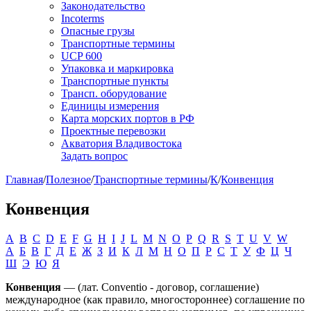
Законодательство
Incoterms
Опасные грузы
Транспортные термины
UCP 600
Упаковка и маркировка
Транспортные пункты
Трансп. оборудование
Единицы измерения
Карта морских портов в РФ
Проектные перевозки
Акватория Владивостока
Задать вопрос
Главная
/
Полезное
/
Транспортные термины
/
К
/
Конвенция
Конвенция
A
B
C
D
E
F
G
H
I
J
L
M
N
O
P
Q
R
S
T
U
V
W
А
Б
В
Г
Д
Е
Ж
З
И
К
Л
М
Н
О
П
Р
С
Т
У
Ф
Ц
Ч
Ш
Э
Ю
Я
Конвенция
— (лат. Conventio - договор, соглашение)
международное (как правило, многостороннее) соглашение по