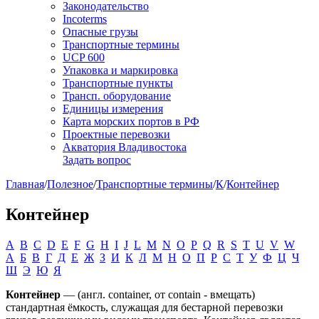
Законодательство
Incoterms
Опасные грузы
Транспортные термины
UCP 600
Упаковка и маркировка
Транспортные пункты
Трансп. оборудование
Единицы измерения
Карта морских портов в РФ
Проектные перевозки
Акватория Владивостока
Задать вопрос
Главная
/
Полезное
/
Транспортные термины
/
К
/
Контейнер
Контейнер
A
B
C
D
E
F
G
H
I
J
L
M
N
O
P
Q
R
S
T
U
V
W
А
Б
В
Г
Д
Е
Ж
З
И
К
Л
М
Н
О
П
Р
С
Т
У
Ф
Ц
Ч
Ш
Э
Ю
Я
Контейнер
— (англ. container, от contain - вмещать)
стандартная ёмкость, служащая для бестарной перевозки