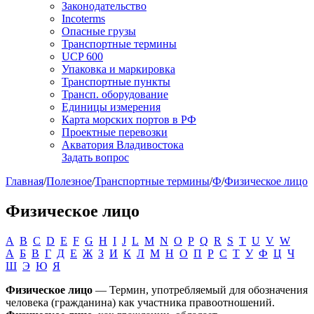
Законодательство
Incoterms
Опасные грузы
Транспортные термины
UCP 600
Упаковка и маркировка
Транспортные пункты
Трансп. оборудование
Единицы измерения
Карта морских портов в РФ
Проектные перевозки
Акватория Владивостока
Задать вопрос
Главная
/
Полезное
/
Транспортные термины
/
Ф
/
Физическое лицо
Физическое лицо
A
B
C
D
E
F
G
H
I
J
L
M
N
O
P
Q
R
S
T
U
V
W
А
Б
В
Г
Д
Е
Ж
З
И
К
Л
М
Н
О
П
Р
С
Т
У
Ф
Ц
Ч
Ш
Э
Ю
Я
Физическое лицо
— Термин, употребляемый для обозначения
человека (гражданина) как участника правоотношений.