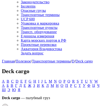
Законодательство
Incoterms
Опасные грузы
Транспортные термины
UCP 600
Упаковка и маркировка
Транспортные пункты
Трансп. оборудование
Единицы измерения
Карта морских портов в РФ
Проектные перевозки
Акватория Владивостока
Задать вопрос
Главная
/
Полезное
/
Транспортные термины
/
D
/
Deck cargo
Deck cargo
A
B
C
D
E
F
G
H
I
J
L
M
N
O
P
Q
R
S
T
U
V
W
А
Б
В
Г
Д
Е
Ж
З
И
К
Л
М
Н
О
П
Р
С
Т
У
Ф
Ц
Ч
Ш
Э
Ю
Я
Deck cargo
— палубный груз