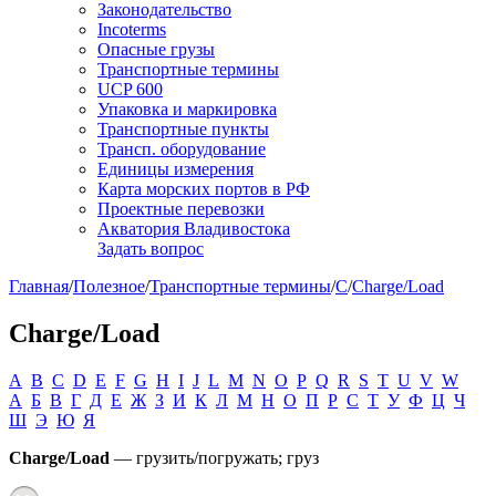
Законодательство
Incoterms
Опасные грузы
Транспортные термины
UCP 600
Упаковка и маркировка
Транспортные пункты
Трансп. оборудование
Единицы измерения
Карта морских портов в РФ
Проектные перевозки
Акватория Владивостока
Задать вопрос
Главная
/
Полезное
/
Транспортные термины
/
C
/
Charge/Load
Charge/Load
A
B
C
D
E
F
G
H
I
J
L
M
N
O
P
Q
R
S
T
U
V
W
А
Б
В
Г
Д
Е
Ж
З
И
К
Л
М
Н
О
П
Р
С
Т
У
Ф
Ц
Ч
Ш
Э
Ю
Я
Charge/Load
— грузить/погружать; груз