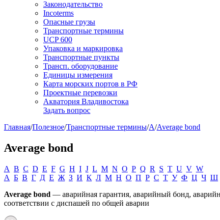
Законодательство
Incoterms
Опасные грузы
Транспортные термины
UCP 600
Упаковка и маркировка
Транспортные пункты
Трансп. оборудование
Единицы измерения
Карта морских портов в РФ
Проектные перевозки
Акватория Владивостока
Задать вопрос
Главная
/
Полезное
/
Транспортные термины
/
A
/
Average bond
Average bond
A
B
C
D
E
F
G
H
I
J
L
M
N
O
P
Q
R
S
T
U
V
W
А
Б
В
Г
Д
Е
Ж
З
И
К
Л
М
Н
О
П
Р
С
Т
У
Ф
Ц
Ч
Ш
Average bond
— аварийная гарантия, аварийный бонд, аварийна
соответствии с диспашей по общей аварии