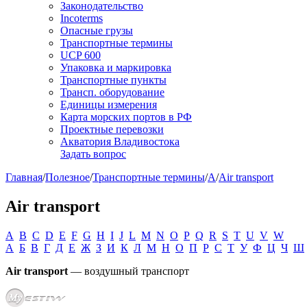
Законодательство
Incoterms
Опасные грузы
Транспортные термины
UCP 600
Упаковка и маркировка
Транспортные пункты
Трансп. оборудование
Единицы измерения
Карта морских портов в РФ
Проектные перевозки
Акватория Владивостока
Задать вопрос
Главная
/
Полезное
/
Транспортные термины
/
A
/
Air transport
Air transport
A
B
C
D
E
F
G
H
I
J
L
M
N
O
P
Q
R
S
T
U
V
W
А
Б
В
Г
Д
Е
Ж
З
И
К
Л
М
Н
О
П
Р
С
Т
У
Ф
Ц
Ч
Ш
Air transport
— воздушный транспорт