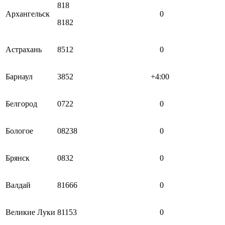
818
Архангельск
0
8182
Астрахань
8512
0
Барнаул
3852
+4:00
Белгород
0722
0
Бологое
08238
0
Брянск
0832
0
Валдай
81666
0
Великие Луки
81153
0