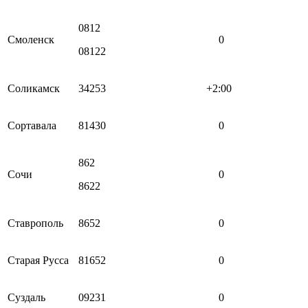
0812
Смоленск
0
08122
Соликамск
34253
+2:00
Сортавала
81430
0
862
Сочи
0
8622
Ставрополь
8652
0
Старая Русса
81652
0
Суздаль
09231
0