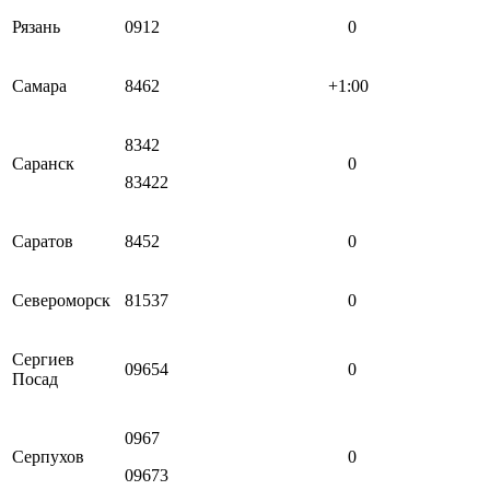
Рязань
0912
0
Самара
8462
+1:00
8342
Саранск
0
83422
Саратов
8452
0
Североморск
81537
0
Сергиев
09654
0
Посад
0967
Серпухов
0
09673