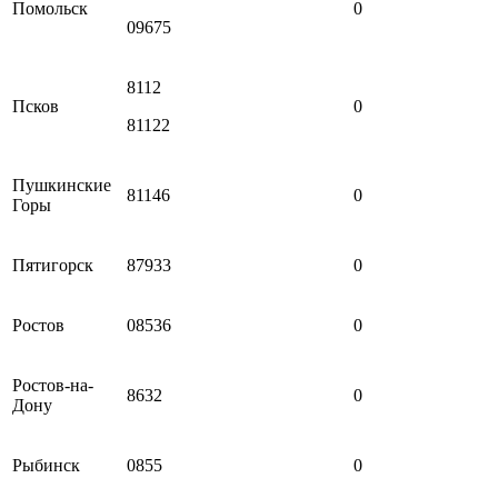
Помольск
0
09675
8112
Псков
0
81122
Пушкинские
81146
0
Горы
Пятигорск
87933
0
Ростов
08536
0
Ростов-на-
8632
0
Дону
Рыбинск
0855
0