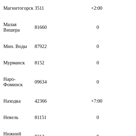
Магнитогорск
3511
+2:00
Малая
81660
0
Вишера
Мин. Воды
87922
0
Мурманск
8152
0
Наро-
09634
0
Фоминск
Находка
42366
+7:00
Невель
81151
0
Нижний