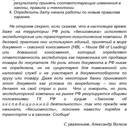
результату принять соответствующие изменения в
законы, правила и технологии.
Определить дату начала работы по новым правилам
заранее.
Не откроем секрет, если скажем, что в настоящее время,
даже на территории РФ роль «бесшовника» исполняют
экспедиторские или транспортно-логистические компании. В
деловой практике они используют единый, принятый в мире
документ – сквозной коносамент (
HBL
–
House
Bill
of
Loading
)
или домашний коносамент, который определяет
ответственность экспедитора как перевозчика от продавца
товара до покупателя. Но роль этого документа в РФ никак
не определена, он не существует для таможенной или
налоговой служб и не участвует в документообороте по
грузу или товару. Даже если некоторые банки принимают
этот документ как условие по аккредитиву – они это
делают на свой страх и риск. Что и говорить, но роль
экспедиторской компании на рынке РФ регулируется общими
положениями ГК РФ и куцым «Законом об
э.к.с.п.е.д.и.ц.и.о.н.н.о.й деятельности», так что прежде чем
начинать «бесшовность», логичнее навести порядок в
транспорте и в законах. Сообща!
С уважением, Александр Волков