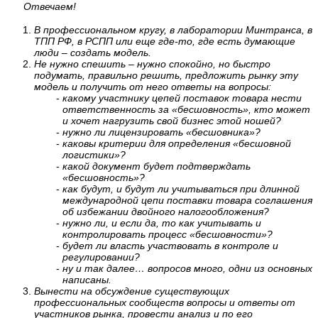
Отвечаем!
В профессиональном кругу, в лаборатории Минтранса, в
ТПП РФ, в РСПП или еще где-то, где есть думающие
люди – создать модель.
Не нужно спешить – нужно спокойно, но быстро
подумать, правильно решить, предложить рынку эту
модель и получить от него ответы на вопросы:
какому участнику цепей поставок товара нести
ответственность за «бесшовность», кто может
и хочет нагрузить свой бизнес этой ношей?
нужно ли лицензировать «бесшовника»?
каковы критерии для определения «бесшовной
логистики»?
какой документ будет подтверждать
«бесшовность»?
как будут, и будут ли учитываться при длинной
международной цепи поставки товара соглашения
об избежании двойного налогообложения?
нужно ли, и если да, то как учитывать и
контролировать процесс «бесшовности»?
будет ли власть участвовать в контроле и
регулировании?
ну и так далее… вопросов много, одни из основных
написаны.
Вынести на обсуждение существующих
профессиональных сообществ вопросы и ответы от
участников рынка, провести анализ и по его