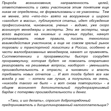
Природа возникновения, направленность целей,
ответственность и связи участников этим понятием еще
никак не определены, не формализованы и не узаконены. Тем
не менее, это «что-то» взято на вооружение и широко
«заходит в массы», публикуются статьи, идет обсуждение
профессионалов, чиновников, ученых - видимо, уже скоро
возникнут менеджеры и эксперты. Эти же эксперты, чаще
всего выросшие на книжных и научных трудах, начнут
устанавливать новые правила, писать технологии
взаимодействия участников, а еще не совсем зрелый рынок
торговли и транспортной логистики в России, особенно в
части малообразованных менеджеров, начнет их применять.
Системотехники и программисты быстро соорудят
программулину, которая будет не помогать оперативно
реагировать на решаемые вопросы, наоборот - уменьшать
производительность в отрасли, а чиновники и власть
требовать новых отчетов … И вот тогда будет все как
всегда у нас – хотели как лучше, а получилось не очень,
«никогда такого не было – и вот снова повторилось» - в
общем возникнет дополнительный трудноразрешимый
бардак с потерями производительности и денег.
«Таки, и шо делать», спросит добропорядочный
предприниматель и дисциплинированный налогоплательщик?