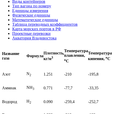
Виды контейнеров
Тип вагона по номеру
Единицы измерения
Физические единицы
Математические единицы
Таблица переводных коэффициентов
Карта морских портов в РФ
Проектные перевозки
Акватория Владивостока
Температура
Плотность,
Температура
Название
плавления,
Формула
3
o
газа
кг/м
кипения,
C
o
C
N
Азот
1.251
-210
-195,8
2
NH
Аммиак
0.771
-77,7
-33,35
3
H
Водород
0.090
-259,4
-252,7
2