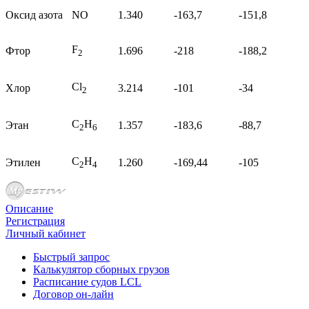
Оксид азота
NO
1.340
-163,7
-151,8
F
Фтор
1.696
-218
-188,2
2
Cl
Хлор
3.214
-101
-34
2
C
H
Этан
1.357
-183,6
-88,7
2
6
C
H
Этилен
1.260
-169,44
-105
2
4
Описание
Регистрация
Личный кабинет
Быстрый запрос
Калькулятор сборных грузов
Расписание судов LCL
Договор он-лайн