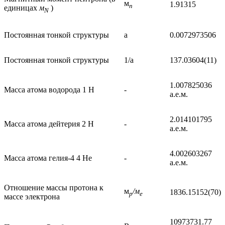
м
1.91315
n
единицах
м
)
N
Постоянная тонкой структуры
а
0.0072973506
Постоянная тонкой структуры
1/a
137.03604(11)
1.007825036
Масса атома водорода 1 H
-
а.е.м.
2.014101795
Масса атома дейтерия 2 H
-
а.е.м.
4.002603267
Масса атома гелия-4 4 He
-
а.е.м.
Отношение массы протона к
м
/м
1836.15152(70)
p
e
массе электрона
10973731.77