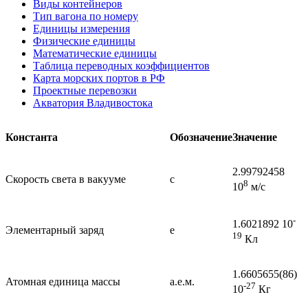
Виды контейнеров
Тип вагона по номеру
Единицы измерения
Физические единицы
Математические единицы
Таблица переводных коэффициентов
Карта морских портов в РФ
Проектные перевозки
Акватория Владивостока
Константа
Обозначение
Значение
2.99792458
Скорость света в вакууме
c
8
10
м/с
-
1.6021892 10
Элементарный заряд
e
19
Кл
1.6605655(86)
Атомная единица массы
а.е.м.
-27
10
Кг