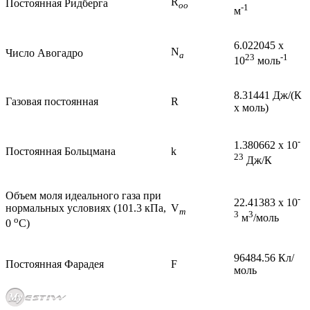
R
Постоянная Ридберга
oo
-1
м
6.022045 x
N
Число Авогадро
a
23
-1
10
моль
8.31441 Дж/(К
Газовая постоянная
R
x моль)
-
1.380662 x 10
Постоянная Больцмана
k
23
Дж/К
Объем моля идеального газа при
-
22.41383 x 10
нормальных условиях (101.3 кПа,
V
m
3
3
м
/моль
o
0
C)
96484.56 Кл/
Постоянная Фарадея
F
моль