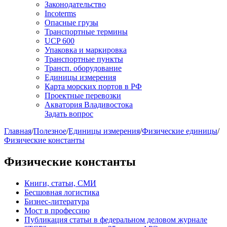
Законодательство
Incoterms
Опасные грузы
Транспортные термины
UCP 600
Упаковка и маркировка
Транспортные пункты
Трансп. оборудование
Единицы измерения
Карта морских портов в РФ
Проектные перевозки
Акватория Владивостока
Задать вопрос
Главная
/
Полезное
/
Единицы измерения
/
Физические единицы
/
Физические константы
Физические константы
Книги, статьи, СМИ
Бесшовная логистика
Бизнес-литература
Мост в профессию
Публикация статьи в федеральном деловом журнале