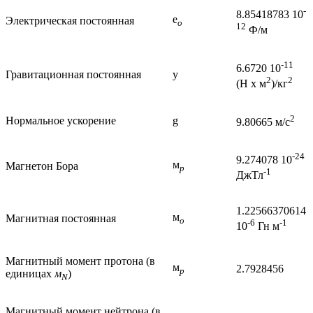
-
8.85418783 10
e
Электрическая постоянная
o
12
Ф/м
-11
6.6720 10
Гравитационная постоянная
y
2
2
(Н x м
)/кг
2
Нормальное ускорение
g
9.80665 м/с
-24
9.274078 10
м
Магнетон Бора
p
-1
ДжТл
1.22566370614
м
Магнитная постоянная
o
-6
-1
10
Гн м
Магнитный момент протона (в
м
2.7928456
p
единицах
м
)
N
Магнитный момент нейтрона (в