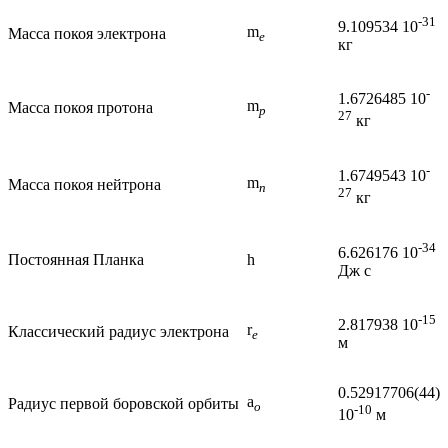
-31
9.109534 10
m
Масса покоя электрона
e
кг
-
1.6726485 10
m
Масса покоя протона
p
27
кг
-
1.6749543 10
m
Масса покоя нейтрона
n
27
кг
-34
6.626176 10
Постоянная Планка
h
Дж с
-15
2.817938 10
r
Классический радиус электрона
e
м
0.52917706(44)
a
Радиус первой боровской орбиты
o
-10
10
м