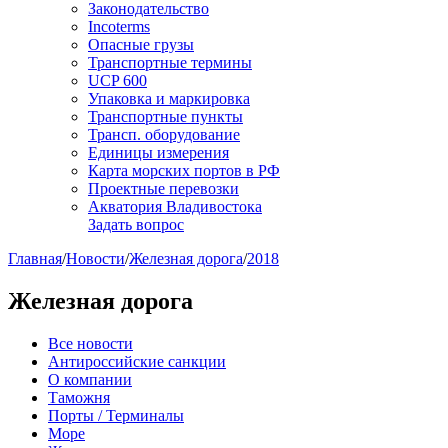
Законодательство
Incoterms
Опасные грузы
Транспортные термины
UCP 600
Упаковка и маркировка
Транспортные пункты
Трансп. оборудование
Единицы измерения
Карта морских портов в РФ
Проектные перевозки
Акватория Владивостока
Задать вопрос
Главная
/
Новости
/
Железная дорога
/
2018
Железная дорога
Все новости
Антироссийские санкции
О компании
Таможня
Порты / Терминалы
Море