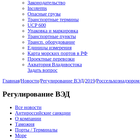
Законодательство
Incoterms
Опасные грузы
Транспортные термины
UCP 600
Упаковка и маркировка
Транспортные пункты
Трансп. оборудование
Единицы измерения
Карта морских портов в РФ
Проектные перевозки
Акватория Владивостока
Задать вопрос
Главная
/
Новости
/
Регулирование ВЭД
/
2019
/
Россельхознадзором
Регулирование ВЭД
Все новости
Антироссийские санкции
О компании
Таможня
Порты / Терминалы
Море