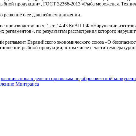
 рыбной продукции», ГОСТ 32366-2013 «Рыба мороженая. Технич
то решение о ее дальнейшем движении.
ое производство по ч. 1 ст. 14.43 КоАП РФ «Нарушение изгот
их регламентов», по результатам рассмотрения которого наруши
кий регламент Евразийского экономического союза «О безопасн
тношении рыбной продукции, в том числе в части температурно
ования спора в деле по признакам недобросовестной конкурен
жалению Минтранса