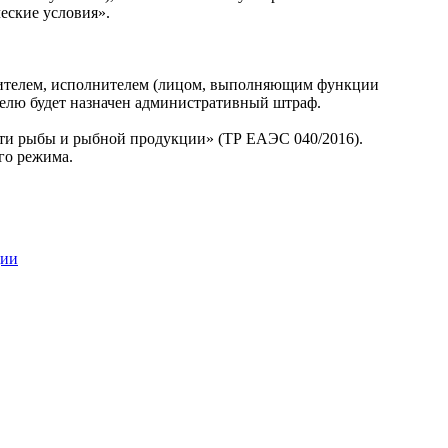
еские условия».
овителем, исполнителем (лицом, выполняющим функции
телю будет назначен административный штраф.
ости рыбы и рыбной продукции» (ТР ЕАЭС 040/2016).
го режима.
ции