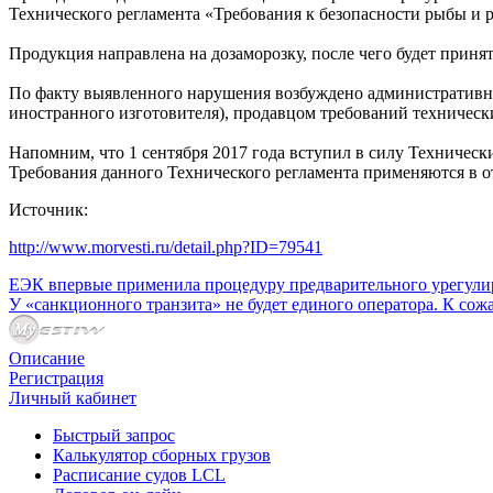
Технического регламента «Требования к безопасности рыбы и
Продукция направлена на дозаморозку, после чего будет приня
По факту выявленного нарушения возбуждено административн
иностранного изготовителя), продавцом требований техническ
Напомним, что 1 сентября 2017 года вступил в силу Техничес
Требования данного Технического регламента применяются в о
Источник:
http://www.morvesti.ru/detail.php?ID=79541
ЕЭК впервые применила процедуру предварительного урегулир
У «санкционного транзита» не будет единого оператора. К со
Описание
Регистрация
Личный кабинет
Быстрый запрос
Калькулятор сборных грузов
Расписание судов LCL