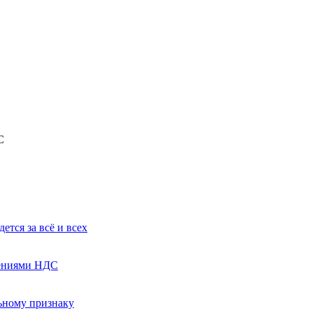
ется за всё и всех
лениями НДС
ьному признаку