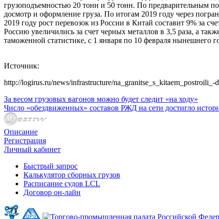
грузоподъемностью 20 тонн и 50 тонн. По предварительным по
досмотр и оформление груза. По итогам 2019 году через погра
2019 году рост перевозок из России в Китай составит 9% за сч
Россию увеличились за счет черных металлов в 3,5 раза, а та
таможенной статистике, с 1 января по 10 февраля нынешнего г
Источник:
http://logirus.ru/news/infrastructure/na_granitse_s_kitaem_postro
За весом грузовых вагонов можно будет следит «на ходу»
Число «обездвиженных» составов РЖД на сети достигло истор
Описание
Регистрация
Личный кабинет
Быстрый запрос
Калькулятор сборных грузов
Расписание судов LCL
Договор он-лайн