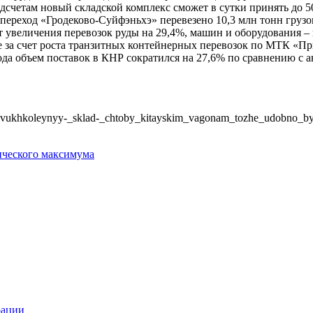
дсчетам новый складской комплекс сможет в сутки принять до 5
нпереход «Гродеково-Суйфэньхэ» перевезено 10,3 млн тонн груз
ет увеличения перевозок руды на 29,4%, машин и оборудования – 
кже за счет роста транзитных контейнерных перевозок по МТК «П
ода объем поставок в КНР сократился на 27,6% по сравнению с 
ili_-dvukhkoleynyy-_sklad-_chtoby_kitayskim_vagonam_tozhe_udobno_by
ического максимума