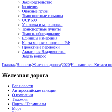
Законодательство
Incoterms
Опасные грузы
Транспортные термины
UCP 600
Упаковка и маркировка
Транспортные пункты
Трансп. оборудование
Единицы измерения
Карта морских портов в РФ
Проектные перевозки
Акватория Владивостока
Задать вопрос
Главная
/
Новости
/
Железная дорога
/
2020
/
На границе с Китаем п
Железная дорога
Все новости
Антироссийские санкции
О компании
Таможня
Порты / Терминалы
Море