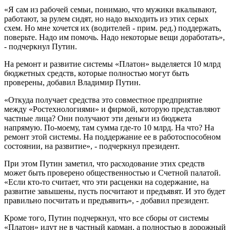
«Я сам из рабочей семьи, понимаю, что мужики вкалывают,
работают, за рулем сидят, но надо выходить из этих серых
схем. Но мне хочется их (водителей - прим. ред.) поддержать,
поверьте. Надо им помочь. Надо некоторые вещи доработать»,
- подчеркнул Путин.
На ремонт и развитие системы «Платон» выделяется 10 млрд
бюджетных средств, которые полностью могут быть
проверены, добавил Владимир Путин.
«Откуда получает средства это совместное предприятие
между «Ростехнологиями» и фирмой, которую представляют
частные лица? Они получают эти деньги из бюджета
напрямую. По-моему, там сумма где-то 10 млрд. На что? На
ремонт этой системы. На поддержание ее в работоспособном
состоянии, на развитие», - подчеркнул президент.
При этом Путин заметил, что расходование этих средств
может быть проверено общественностью и Счетной палатой.
«Если кто-то считает, что эти расценки на содержание, на
развитие завышены, пусть посчитают и предъявят. И это будет
правильно посчитать и предъявить», - добавил президент.
Кроме того, Путин подчеркнул, что все сборы от системы
«Платон» идут не в частный карман, а полностью в дорожный