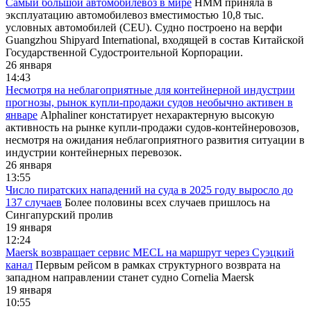
Самый большой автомобилевоз в мире
HMM приняла в
эксплуатацию автомобилевоз вместимостью 10,8 тыс.
условных автомобилей (CEU). Судно построено на верфи
Guangzhou Shipyard International, входящей в состав Китайской
Государственной Судостроительной Корпорации.
26 января
14:43
Несмотря на неблагоприятные для контейнерной индустрии
прогнозы, рынок купли-продажи судов необычно активен в
январе
Alphaliner констатирует нехарактерную высокую
активность на рынке купли-продажи судов-контейнеровозов,
несмотря на ожидания неблагоприятного развития ситуации в
индустрии контейнерных перевозок.
26 января
13:55
Число пиратских нападений на суда в 2025 году выросло до
137 случаев
Более половины всех случаев пришлось на
Сингапурский пролив
19 января
12:24
Maersk возвращает сервис MECL на маршрут через Суэцкий
канал
Первым рейсом в рамках структурного возврата на
западном направлении станет судно Cornelia Maersk
19 января
10:55