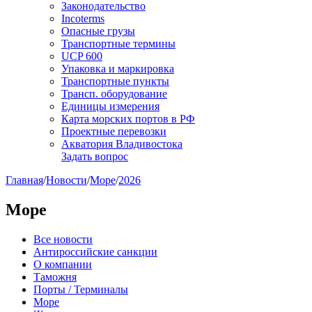
Законодательство
Incoterms
Опасные грузы
Транспортные термины
UCP 600
Упаковка и маркировка
Транспортные пункты
Трансп. оборудование
Единицы измерения
Карта морских портов в РФ
Проектные перевозки
Акватория Владивостока
Задать вопрос
Главная
/
Новости
/
Море
/
2026
Море
Все новости
Антироссийские санкции
О компании
Таможня
Порты / Терминалы
Море