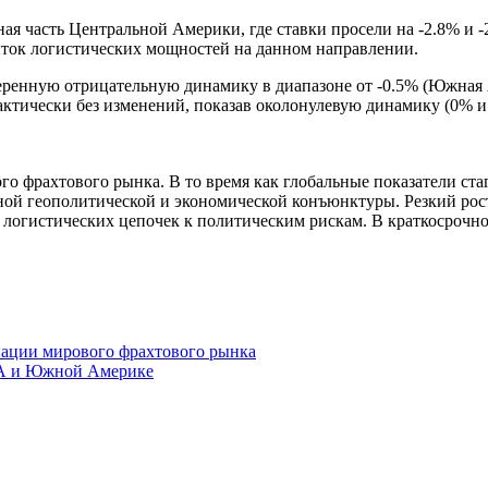
 часть Центральной Америки, где ставки просели на -2.8% и -
ыток логистических мощностей на данном направлении.
ренную отрицательную динамику в диапазоне от -0.5% (Южная 
тически без изменений, показав околонулевую динамику (0% и 
фрахтового рынка. В то время как глобальные показатели ста
ной геополитической и экономической конъюнктуры. Резкий рос
и логистических цепочек к политическим рискам. В краткосрочн
гнации мирового фрахтового рынка
США и Южной Америке