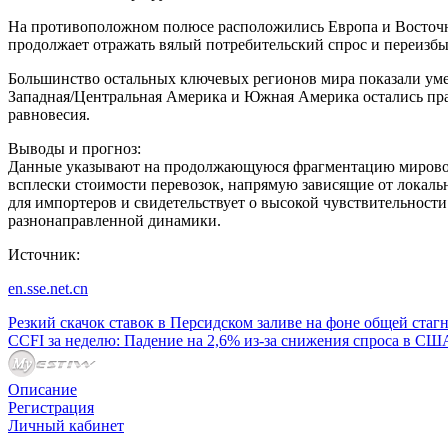
На противоположном полюсе расположились Европа и Восточная
продолжает отражать вялый потребительский спрос и переизб
Большинство остальных ключевых регионов мира показали уме
Западная/Центральная Америка и Южная Америка остались прак
равновесия.
Выводы и прогноз:
Данные указывают на продолжающуюся фрагментацию мирового 
всплески стоимости перевозок, напрямую зависящие от локаль
для импортеров и свидетельствует о высокой чувствительност
разнонаправленной динамики.
Источник:
en.sse.net.cn
Резкий скачок ставок в Персидском заливе на фоне общей ста
CCFI за неделю: Падение на 2,6% из-за снижения спроса в 
Описание
Регистрация
Личный кабинет