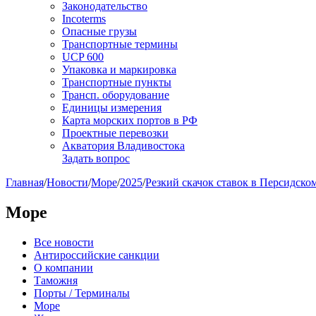
Законодательство
Incoterms
Опасные грузы
Транспортные термины
UCP 600
Упаковка и маркировка
Транспортные пункты
Трансп. оборудование
Единицы измерения
Карта морских портов в РФ
Проектные перевозки
Акватория Владивостока
Задать вопрос
Главная
/
Новости
/
Море
/
2025
/
Резкий скачок ставок в Персидско
Море
Все новости
Антироссийские санкции
О компании
Таможня
Порты / Терминалы
Море