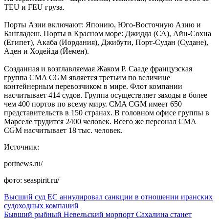
TEU и FEU груза.
Порты Азии включают: Японию, Юго-Восточную Азию и
Бангладеш. Порты в Красном море: Джидда (СА), Айн-Сохна
(Египет), Акаба (Иордания), Джибути, Порт-Судан (Судане),
Аден и Ходейда (Йемен).
Созданная и возглавляемая Жаком Р. Сааде французская
группа CMA CGM является третьим по величине
контейнерным перевозчиком в мире. Флот компании
насчитывает 414 судов. Группа осуществляет заходы в более
чем 400 портов по всему миру. CMA CGM имеет 650
представительств в 150 странах. В головном офисе группы в
Марселе трудится 2400 человек. Всего же персонал CMA
CGM насчитывает 18 тыс. человек.
Источник:
portnews.ru/
фото: seaspirit.ru/
Высший суд ЕС аннулировал санкции в отношении иранских
судоходных компаний
Бывший рыбный Невельский морпорт Сахалина станет