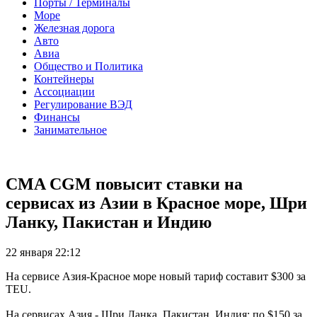
Порты / Терминалы
Море
Железная дорога
Авто
Авиа
Общество и Политика
Контейнеры
Ассоциации
Регулирование ВЭД
Финансы
Занимательное
CMA CGM повысит ставки на
сервисах из Азии в Красное море, Шри
Ланку, Пакистан и Индию
22 января 22:12
На сервисе Азия-Красное море новый тариф составит $300 за
TEU.
На сервисах Азия - Шри Ланка, Пакистан, Индия: по $150 за