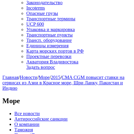
Законодательство
Incoterms
Опасные грузы
Транспортные термины
UCP 600
Упаковка и маркировка
Транспортные пункты
Трансп. оборудование
Единицы измерения
Карта морских портов в РФ
Проектные перевозки
Акватория Владивостока
Задать вопрос
Главная
/
Новости
/
Море
/
2015
/
CMA CGM повысит ставки на
сервисах из Азии в Красное море, Шри Ланку, Пакистан и
Индию
Море
Все новости
Антироссийские санкции
О компании
Таможня