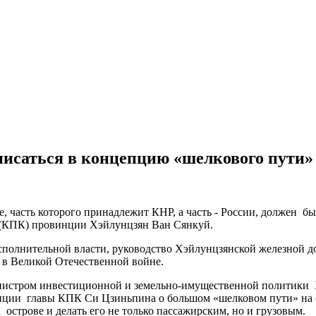
исаться в концепцию «шелкового пути»
 часть которого принадлежит КНР, а часть - России, должен бы
я (КПК) провинции Хэйлунцзян Ван Сянкуй.
сполнительной власти, руководство Хэйлунцзянской железной д
 в Великой Отечественной войне.
инистром инвестиционной и земельно-имущественной политики
епции главы КПК Си Цзиньпина о большом «шелковом пути» на су
острове и делать его не только пассажирским, но и грузовым.