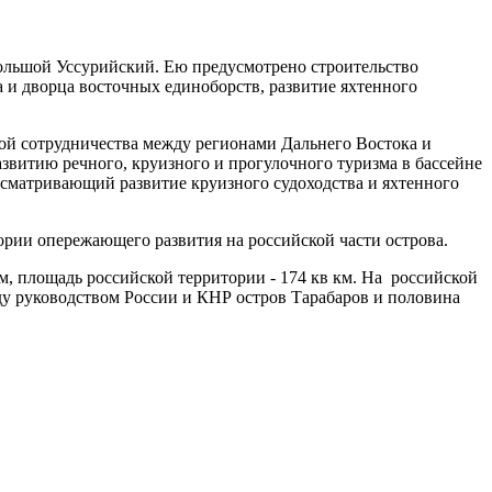
Большой Уссурийский. Ею предусмотрено строительство
 и дворца восточных единоборств, развитие яхтенного
мой сотрудничества между регионами Дальнего Востока и
звитию речного, круизного и прогулочного туризма в бассейне
усматривающий развитие круизного судоходства и яхтенного
тории опережающего развития на российской части острова.
м, площадь российской территории - 174 кв км. На российской
ду руководством России и КНР остров Тарабаров и половина