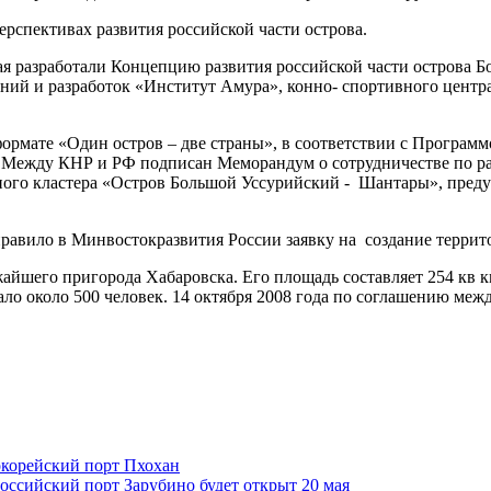
рспективах развития российской части острова.
ая разработали Концепцию развития российской части острова 
аний и разработок «Институт Амура», конно- спортивного центра
формате «Один остров – две страны», в соответствии с Програм
. Между КНР и РФ подписан Меморандум о сотрудничестве по ра
зного кластера «Остров Большой Уссурийский - Шантары», пред
аправило в Минвостокразвития России заявку на создание терри
айшего пригорода Хабаровска. Его площадь составляет 254 кв к
ло около 500 человек. 14 октября 2008 года по соглашению меж
окорейский порт Пхохан
оссийский порт Зарубино будет открыт 20 мая