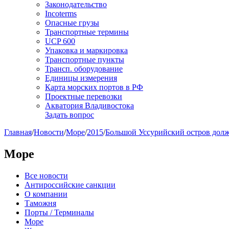
Законодательство
Incoterms
Опасные грузы
Транспортные термины
UCP 600
Упаковка и маркировка
Транспортные пункты
Трансп. оборудование
Единицы измерения
Карта морских портов в РФ
Проектные перевозки
Акватория Владивостока
Задать вопрос
Главная
/
Новости
/
Море
/
2015
/
Большой Уссурийский остров долж
Море
Все новости
Антироссийские санкции
О компании
Таможня
Порты / Терминалы
Море