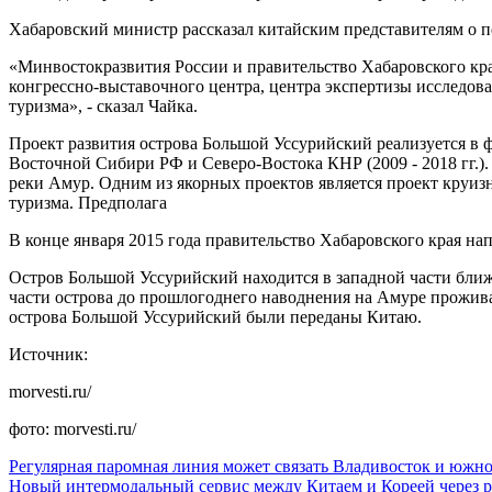
Хабаровский министр рассказал китайским представителям о пе
«Минвостокразвития России и правительство Хабаровского кр
конгрессно-выставочного центра, центра экспертизы исследов
туризма», - сказал Чайка.
Проект развития острова Большой Уссурийский реализуется в 
Восточной Сибири РФ и Северо-Востока КНР (2009 - 2018 гг.)
реки Амур. Одним из якорных проектов является проект круи
туризма. Предполага
В конце января 2015 года правительство Хабаровского края н
Остров Большой Уссурийский находится в западной части ближ
части острова до прошлогоднего наводнения на Амуре прожива
острова Большой Уссурийский были переданы Китаю.
Источник:
morvesti.ru/
фото: morvesti.ru/
Регулярная паромная линия может связать Владивосток и южн
Новый интермодальный сервис между Китаем и Кореей через р