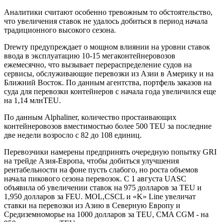
Аналитики считают особенно тревожным то обстоятельство,
что увеличения ставок не удалось добиться в период начала
традиционного высокого сезона.
Drewry предупреждает о мощном влиянии на уровни ставок
ввода в эксплуатацию 10-15 мегаконтейнеровозов
ежемесячно, что вызывает перераспределение судов на
сервисы, обслуживающие перевозки из Азии в Америку и на
Ближний Восток. По данным агентства, портфель заказов на
суда для перевозки контейнеров с начала года увеличился еще
на 1,14 млнTEU.
По данным Alphaliner, количество простаивающих
контейнеровозов вместимостью более 500 TEU за последние
две недели возросло с 82 до 108 единиц.
Перевозчики намерены предпринять очередную попытку GRI
на трейде Азия-Европа, чтобы добиться улучшения
рентабельности на фоне пусть слабого, но роста объемов
начала пикового сезона перевозок. С 1 августа UASC
объявила об увеличении ставок на 975 долларов за TEU и
1,950 долларов за FEU. MOL,CSCL и «K» Line увеличат
ставки на перевозки из Азию в Северную Европу и
Средиземноморье на 1000 долларов за TEU, CMA CGM - на