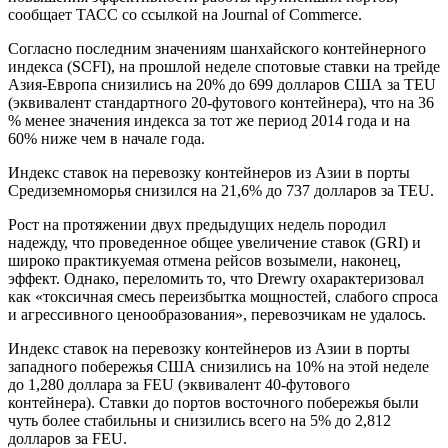
сообщает ТАСС со ссылкой на Journal of Commerce.
Согласно последним значениям шанхайского контейнерного
индекса (SCFI), на прошлой неделе спотовые ставки на трейде
Азия-Европа снизились на 20% до 699 долларов США за TEU
(эквивалент стандартного 20-футового контейнера), что на 36
% менее значения индекса за тот же период 2014 года и на
60% ниже чем в начале года.
Индекс ставок на перевозку контейнеров из Азии в порты
Средиземноморья снизился на 21,6% до 737 долларов за TEU.
Рост на протяжении двух предыдущих недель породил
надежду, что проведенное общее увеличение ставок (GRI) и
широко практикуемая отмена рейсов возымели, наконец,
эффект. Однако, переломить то, что Drewry охарактеризовал
как «токсичная смесь переизбытка мощностей, слабого спроса
и агрессивного ценообразования», перевозчикам не удалось.
Индекс ставок на перевозку контейнеров из Азии в порты
западного побережья США снизились на 10% на этой неделе
до 1,280 доллара за FEU (эквивалент 40-футового
контейнера). Ставки до портов восточного побережья были
чуть более стабильны и снизились всего на 5% до 2,812
долларов за FEU.