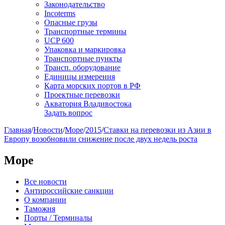
Законодательство
Incoterms
Опасные грузы
Транспортные термины
UCP 600
Упаковка и маркировка
Транспортные пункты
Трансп. оборудование
Единицы измерения
Карта морских портов в РФ
Проектные перевозки
Акватория Владивостока
Задать вопрос
Главная
/
Новости
/
Море
/
2015
/
Ставки на перевозки из Азии в
Европу возобновили снижение после двух недель роста
Море
Все новости
Антироссийские санкции
О компании
Таможня
Порты / Терминалы