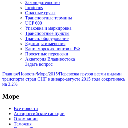
Законодательство
Incoterms
Опасные грузы
Транспортные термины
UCP 600
Упаковка и маркировка
Транспортные пункты
Трансп. оборудование
Единицы измерения
Карта морских портов в РФ
Проектные перевозки
Акватория Владивостока
Задать вопрос
Главная
/
Новости
/
Море
/
2015
/
Перевозка грузов всеми видами
транспорта стран СНГ в январе-августе 2015 года сократилась
на 3,2%
Море
Все новости
Антироссийские санкции
О компании
Таможня