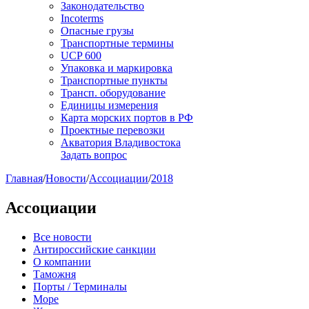
Законодательство
Incoterms
Опасные грузы
Транспортные термины
UCP 600
Упаковка и маркировка
Транспортные пункты
Трансп. оборудование
Единицы измерения
Карта морских портов в РФ
Проектные перевозки
Акватория Владивостока
Задать вопрос
Главная
/
Новости
/
Ассоциации
/
2018
Ассоциации
Все новости
Антироссийские санкции
О компании
Таможня
Порты / Терминалы
Море