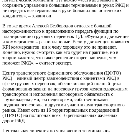
сохранить управление большими терминалами в руках РЖД и
не передать все терминалы в руки больших логистических
холдингов», – заявил он.
В то же время Алексей Безбородов отнесся с большой
настороженностью к предложению передать функции по
планированию грузовых перевозок ЦД. «Функции движенцев
и коммерсантов – разноплановые. Если у движенцев появится
KPI коммерсантов, ни к чему хорошему это не приведет.
Конечно, нужно смотреть как это будет на практике, но в
теории кажется, что такое решение скорее навредит, чем
поможет РЖД», – считает эксперт.
Центр транспортного фирменного обслуживания (ЦФТО)
РЖД – единый центр взаимодействия с клиентами РЖД в
сфере грузовых перевозок, обеспечивающий полный цикл
формирования заявки на перевозку грузов железнодорожным
транспортом и исполнения договорных обязательств с
грузовладельцами, экспедиторами, собственниками
подвижного состава и другими участниками транспортного
рынка. Имеет сеть из 16 территориальных подразделений
(ТЦФТО) на полигонах всех 16 региональных железных
дорог РЖД.
Центральная дирекция по управлению терминально-