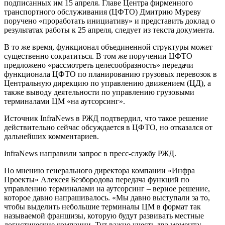
подписанных им 15 апреля. Главе Центра фирменного
транспортного обслуживания (ЦФТО) Дмитрию Муреву
поручено «проработать инициативу» и представить доклад о
результатах работы к 25 апреля, следует из текста документа.
В то же время, функционал объединенной структуры может
существенно сократиться. В том же поручении ЦФТО
предложено «рассмотреть целесообразность» передачи
функционала ЦФТО по планированию грузовых перевозок в
Центральную дирекцию по управлению движением (ЦД), а
также выводу деятельности по управлению грузовыми
терминалами ЦМ «на аутсорсинг».
Источник InfraNews в РЖД подтвердил, что такое решение
действительно сейчас обсуждается в ЦФТО, но отказался от
дальнейших комментариев.
InfraNews направили запрос в пресс-службу РЖД.
По мнению генерального директора компании «Инфра
Проекты» Алексея Безбородова передача функций по
управлению терминалами на аутсорсинг – верное решение,
которое давно напрашивалось. «Мы давно выступали за то,
чтобы выделить небольшие терминалы ЦМ в формат так
называемой франшизы, которую будут развивать местные
логистические компании. Тут важно учесть два момента: