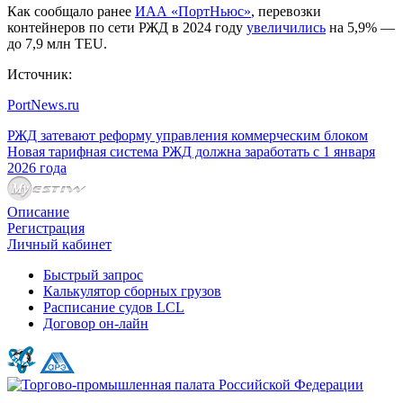
Как сообщало ранее
ИАА «ПортНьюс»
, перевозки
контейнеров по сети РЖД в 2024 году
увеличились
на 5,9% —
до 7,9 млн TEU.
Источник:
PortNews.ru
РЖД затевают реформу управления коммерческим блоком
Новая тарифная система РЖД должна заработать с 1 января
2026 года
Описание
Регистрация
Личный кабинет
Быстрый запрос
Калькулятор сборных грузов
Расписание судов LCL
Договор он-лайн