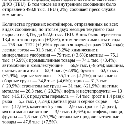
ДФЭ (TEU). В том числе во внутреннем сообщении было
отправлено 493,8 тыс. TEU (-2%), сообщает пресс-служба
компании.
Количество груженых контейнеров, отправленных во всех
видах сообщения, по итогам двух месяцев текущего года
выросло на 3,1%, до 922,6 тыс. TEU. В них было перевезено
13,4 млн тонн грузов (+3,8%), в том числе: химикаты и сода
— 136 тыс. TEU (+1,6% к уровню января–февраля 2024 года);
лесные грузы — 91,3 тыс. (+3,2%); химические и
минеральные удобрения — 79 тыс. (+3,6%); метизы — 75,1
тыс. (+5,9%); промышленные товары — 74,1 тыс. (+3,4%);
автомобили и комплектующие — 66,9 тыс. (+9,6%); машины,
станки, двигатели — 62,9 тыс. (+2,9%); бумага — 62,7 тыс.
(+5,9%); черные металлы — 35,1 тыс. (-1,5%); остальные и
сборные грузы — 34,8 тыс. (-4,6%); зерно — 31,3 тыс.
(+20,9%); строительные грузы — 31 тыс. (-21,9%); цветные
металлы — 26,3 тыс. (+28,2%); нефть и нефтепродукты — 13
тыс. (-15,1%); продукты перемола — 7,4 тыс. (рост в 1,4 раза);
рыба — 5,2 тыс. (-7,2%); цветная руда и серное сырье — 4,5
тыс. (-17,6%); каменный уголь — 2,9 тыс. (рост в 1,5 раза);
мясо и масло животное — 3,9 тыс. (-6,6%); картофель, овощи,
фрукты — 1,8 тыс. (-30,7%); остальные продовольственные
товары — 47,6 тыс. (+7,5%).