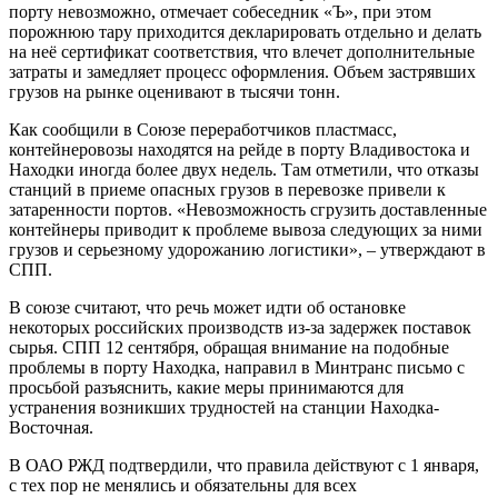
порту невозможно, отмечает собеседник «Ъ», при этом
порожнюю тару приходится декларировать отдельно и делать
на неё сертификат соответствия, что влечет дополнительные
затраты и замедляет процесс оформления. Объем застрявших
грузов на рынке оценивают в тысячи тонн.
Как сообщили в Союзе переработчиков пластмасс,
контейнеровозы находятся на рейде в порту Владивостока и
Находки иногда более двух недель. Там отметили, что отказы
станций в приеме опасных грузов в перевозке привели к
затаренности портов. «Невозможность сгрузить доставленные
контейнеры приводит к проблеме вывоза следующих за ними
грузов и серьезному удорожанию логистики», – утверждают в
СПП.
В союзе считают, что речь может идти об остановке
некоторых российских производств из-за задержек поставок
сырья. СПП 12 сентября, обращая внимание на подобные
проблемы в порту Находка, направил в Минтранс письмо с
просьбой разъяснить, какие меры принимаются для
устранения возникших трудностей на станции Находка-
Восточная.
В ОАО РЖД подтвердили, что правила действуют с 1 января,
с тех пор не менялись и обязательны для всех