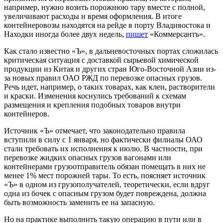
например, нужно возить порожнюю тару вместе с полной,
увеличивают расходы и время оформления. В итоге
контейнеровозы находятся на рейде в порту Владивостока и
Находки иногда более двух недель,
пишет
«Коммерсантъ».
Как стало известно «Ъ», в дальневосточных портах сложилась
критическая ситуация с доставкой сырьевой химической
продукции из Китая и других стран Юго-Восточной Азии из-
за новых правил ОАО РЖД по перевозке опасных грузов.
Речь идет, например, о таких товарах, как клеи, растворители
и краски. Изменения коснулись требований к схемам
размещения и крепления подобных товаров внутри
контейнеров.
Источник «Ъ» отмечает, что законодательно правила
вступили в силу с 1 января, но фактически филиалы ОАО
стали требовать их исполнения к июлю. В частности, при
перевозке жидких опасных грузов вагонами или
контейнерами грузоотправитель обязан помещать в них не
менее 1% мест порожней тары. То есть, поясняет источник
«Ъ» в одном из грузополучателей, теоретически, если вдруг
одна из бочек с опасным грузом будет повреждена, должна
быть возможность заменить ее на запасную.
Но на практике выполнить такую операцию в пути или в