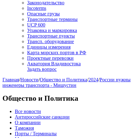
Законодательство
Incoterms
Опасные грузы
Транспортные термины
UCP 600
Упаковка и маркировка
Транспортные пункты
Трансп. оборудование
Единицы измерения
Карта морских портов в РФ
Проектные перевозки
Акватория Владивостока
Задать вопрос
Главная
/
Новости
/
Общество и Политика
/
2024
/
России нужны
инженеры транспорта - Мишустин
Общество и Политика
Все новости
Антироссийские санкции
О компании
Таможня
Порты / Терминалы