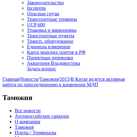
Законодательство
Incoterms
Опасные грузы
Транспортные термины
UCP 600
Упаковка и маркировка
Транспортные пункты
Трансп. оборудование
Единицы измерения
Карта морских портов в РФ
Проектные перевозки
Акватория Владивостока
Задать вопрос
Главная
/
Новости
/
Таможня
/
2015
/
В Китае ведется активная
работа по присоединению к конвенции МДП
Таможня
Все новости
Антироссийские санкции
О компании
Таможня
Порты / Терминалы