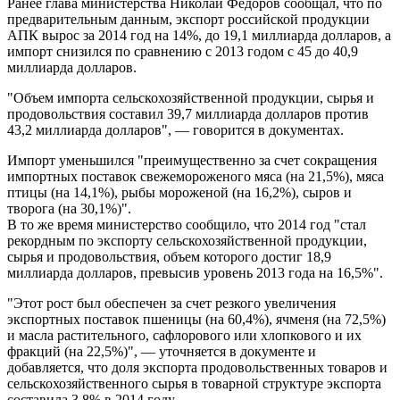
Ранее глава министерства Николай Федоров сообщал, что по
предварительным данным, экспорт российской продукции
АПК вырос за 2014 год на 14%, до 19,1 миллиарда долларов, а
импорт снизился по сравнению с 2013 годом c 45 до 40,9
миллиарда долларов.
"Объем импорта сельскохозяйственной продукции, сырья и
продовольствия составил 39,7 миллиарда долларов против
43,2 миллиарда долларов", — говорится в документах.
Импорт уменьшился "преимущественно за счет сокращения
импортных поставок свежемороженого мяса (на 21,5%), мяса
птицы (на 14,1%), рыбы мороженой (на 16,2%), сыров и
творога (на 30,1%)".
В то же время министерство сообщило, что 2014 год "стал
рекордным по экспорту сельскохозяйственной продукции,
сырья и продовольствия, объем которого достиг 18,9
миллиарда долларов, превысив уровень 2013 года на 16,5%".
"Этот рост был обеспечен за счет резкого увеличения
экспортных поставок пшеницы (на 60,4%), ячменя (на 72,5%)
и масла растительного, сафлорового или хлопкового и их
фракций (на 22,5%)", — уточняется в документе и
добавляется, что доля экспорта продовольственных товаров и
сельскохозяйственного сырья в товарной структуре экспорта
составила 3,8% в 2014 году.