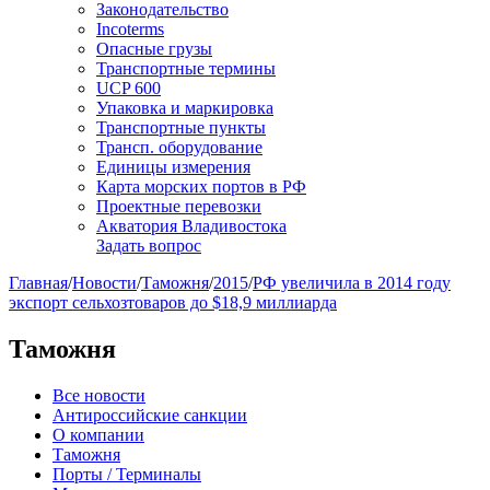
Законодательство
Incoterms
Опасные грузы
Транспортные термины
UCP 600
Упаковка и маркировка
Транспортные пункты
Трансп. оборудование
Единицы измерения
Карта морских портов в РФ
Проектные перевозки
Акватория Владивостока
Задать вопрос
Главная
/
Новости
/
Таможня
/
2015
/
РФ увеличила в 2014 году
экспорт сельхозтоваров до $18,9 миллиарда
Таможня
Все новости
Антироссийские санкции
О компании
Таможня
Порты / Терминалы