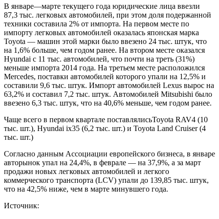
В январе—марте текущего года юридические лица ввезли
87,3 тыс. легковых автомобилей, при этом доля подержанной
техники составила 2% от импорта. На первом месте по
импорту легковых автомобилей оказалась японская марка
Toyota — машин этой марки было ввезено 24 тыс. штук, что
на 1,6% больше, чем годом ранее. На втором месте оказался
Hyundai с 11 тыс. автомобилей, что почти на треть (31%)
меньше импорта 2014 года. На третьем месте расположился
Mercedes, поставки автомобилей которого упали на 12,5% и
составили 9,6 тыс. штук. Импорт автомобилей Lexus вырос на
63,2% и составил 7,2 тыс. штук. Автомобилей Mitsubishi было
ввезено 6,3 тыс. штук, что на 40,6% меньше, чем годом ранее.
Чаще всего в первом квартале поставлялисьToyota RAV4 (10
тыс. шт.), Hyundai ix35 (6,2 тыс. шт.) и Toyota Land Cruiser (4
тыс. шт.)
Согласно данным Ассоциации европейского бизнеса, в январе
авторынок ​упал на 24,4%, в феврале — на 37,9%, а за март
продажи новых легковых автомобилей и легкого
коммерческого транспорта (LCV) упали до 139,85 тыс. штук,
что на 42,5% ниже, чем в марте минувшего года.​
Источник: