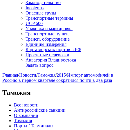
Законодательство
Incoterms
Опасные грузы
Транспортные термины
UCP 600
Упаковка и маркировка
Транспортные пункты
Трансп. оборудование
Единицы измерения
Карта морских портов в РФ
Проектные перевозки
Акватория Владивостока
Задать вопрос
Главная
/
Новости
/
Таможня
/
2015
/
Импорт автомобилей в
Россию в первом квартале сократился почти в два раза
Таможня
Все новости
Антироссийские санкции
О компании
Таможня
Порты / Терминалы